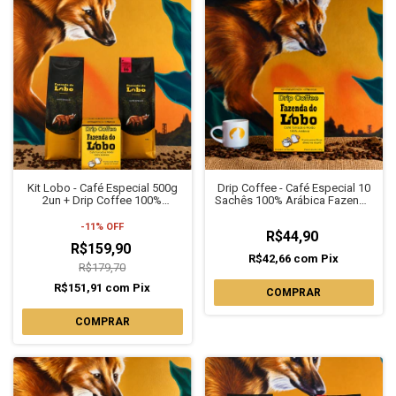
Kit Lobo - Café Especial 500g
Drip Coffee - Café Especial 10
2un + Drip Coffee 100%
Sachês 100% Arábica Fazenda
Arábica Fazenda do Lobo
do Lobo
-
11
%
OFF
R$44,90
R$159,90
R$42,66
com
Pix
R$179,70
R$151,91
com
Pix
COMPRAR