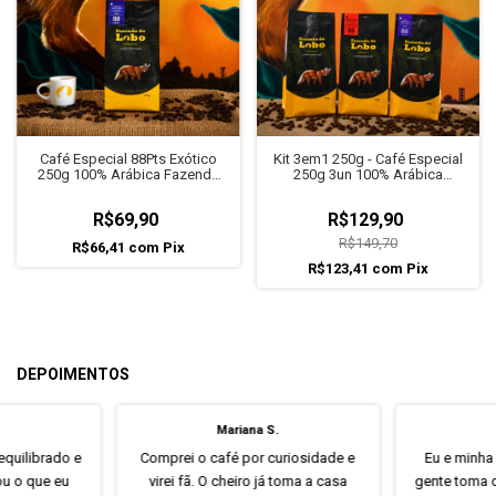
Café Especial 88Pts Exótico
Kit 3em1 250g - Café Especial
250g 100% Arábica Fazenda
250g 3un 100% Arábica
do Lobo
Fazenda do Lobo
R$69,90
R$129,90
R$149,70
R$66,41
com
Pix
R$123,41
com
Pix
DEPOIMENTOS
Mariana S.
quilibrado e
Comprei o café por curiosidade e
Eu e minha
rou o que eu
virei fã. O cheiro já toma a casa
gente toma c