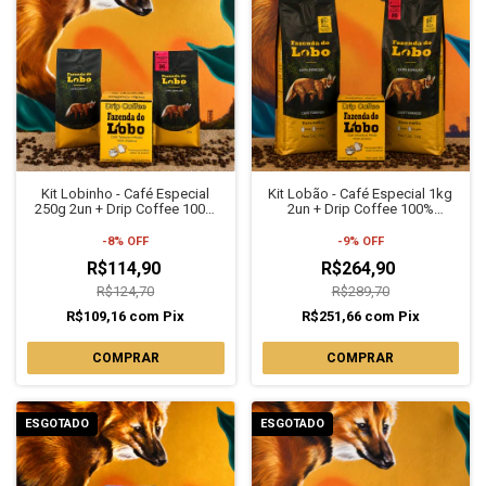
Kit Lobinho - Café Especial
Kit Lobão - Café Especial 1kg
250g 2un + Drip Coffee 100%
2un + Drip Coffee 100%
Arábica Fazenda do Lobo
Arábica Fazenda do Lobo
-
8
%
OFF
-
9
%
OFF
R$114,90
R$264,90
R$124,70
R$289,70
R$109,16
com
Pix
R$251,66
com
Pix
COMPRAR
COMPRAR
ESGOTADO
ESGOTADO