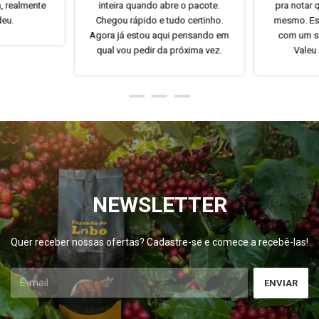
a, realmente
inteira quando abre o pacote.
pra notar
deu.
Chegou rápido e tudo certinho.
mesmo. Es
Agora já estou aqui pensando em
com um s
qual vou pedir da próxima vez.
Valeu
NEWSLETTER
Quer receber nossas ofertas? Cadastre-se e comece a recebê-las!