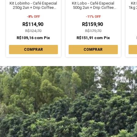
Kit Lobinho - Café Especial
Kit Lobo - Café Especial
Kit
250g 2un + Drip Coffee
500g 2un + Drip Coffee
1kg 
100% Arábica Fazenda do
100% Arábica Fazenda do
Ará
Lobo
Lobo
-
8
%
OFF
-
11
%
OFF
R$114,90
R$159,90
R$124,70
R$179,70
R$109,16
com
Pix
R$151,91
com
Pix
COMPRAR
COMPRAR