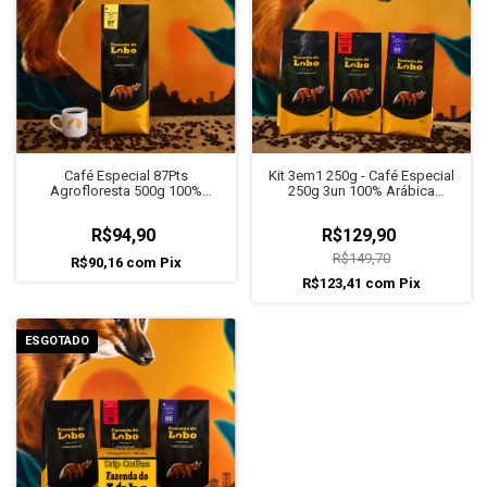
Café Especial 87Pts
Kit 3em1 250g - Café Especial
Agrofloresta 500g 100%
250g 3un 100% Arábica
Arábica Fazenda do Lobo
Fazenda do Lobo
R$94,90
R$129,90
R$149,70
R$90,16
com
Pix
R$123,41
com
Pix
ESGOTADO