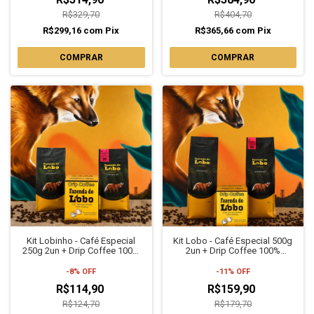
R$329,70
R$404,70
R$299,16
com
Pix
R$365,66
com
Pix
COMPRAR
COMPRAR
Kit Lobinho - Café Especial
Kit Lobo - Café Especial 500g
250g 2un + Drip Coffee 100%
2un + Drip Coffee 100%
Arábica Fazenda do Lobo
Arábica Fazenda do Lobo
-
8
%
OFF
-
11
%
OFF
R$114,90
R$159,90
R$124,70
R$179,70