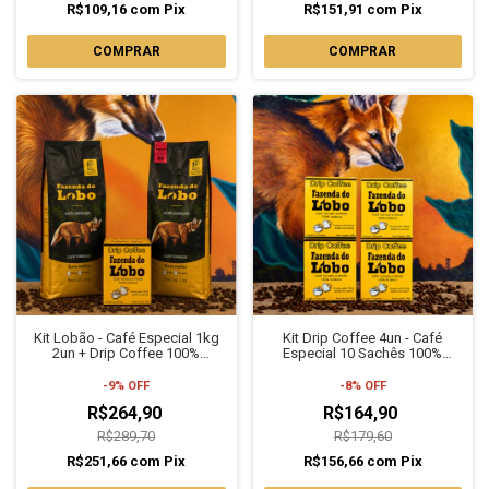
R$109,16
com
Pix
R$151,91
com
Pix
COMPRAR
COMPRAR
Kit Lobão - Café Especial 1kg
Kit Drip Coffee 4un - Café
2un + Drip Coffee 100%
Especial 10 Sachês 100%
Arábica Fazenda do Lobo
Arábica Fazenda do Lobo
-
9
%
OFF
-
8
%
OFF
R$264,90
R$164,90
R$289,70
R$179,60
R$251,66
com
Pix
R$156,66
com
Pix