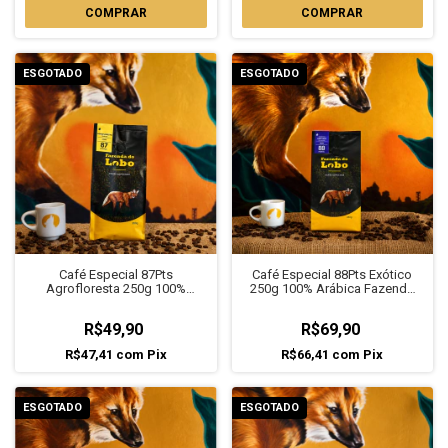
COMPRAR
ESGOTADO
ESGOTADO
Café Especial 87Pts
Café Especial 88Pts Exótico
Agrofloresta 250g 100%
250g 100% Arábica Fazenda
Arábica Fazenda do Lobo
do Lobo
R$49,90
R$69,90
R$47,41
com
Pix
R$66,41
com
Pix
ESGOTADO
ESGOTADO